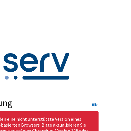
ung
Hilfe
den eine nicht unterstützte Version eines
asierten Browsers. Bitte aktualisieren Sie
rowser auf eine Chromium-Version 138 oder